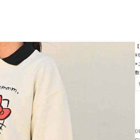
【
¥
※
数
D
G