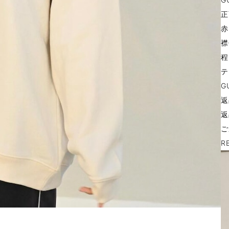
正
赤
襟
程
テ
G
返
返
ご
R